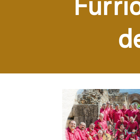
Furri
d