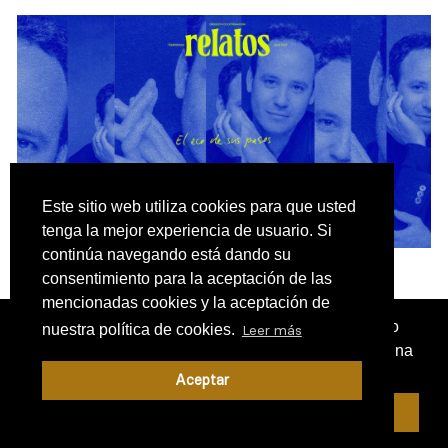
Este sitio web utiliza cookies para que usted
tenga la mejor experiencia de usuario. Si
continúa navegando está dando su
El eco de sus pasos
consentimiento para la aceptación de las
Palacio de Congresos de Cáceres
mencionadas cookies y la aceptación de
¿Sabías que puedes añadir un icono en el escritorio
nuestra política de cookies.
Leer más
Temporada: 2026/2027
de tu teléfono para utilizar esta web como si fuese una
Jueves 11 de marzo de 2027 -
20:00 h
aplicación instalada?
Cerrar
Aceptar
Cáceres
Enséñame cómo...
COMPRAR ENTRADAS