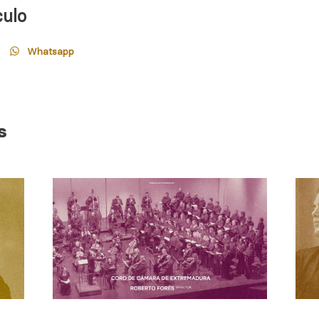
culo
Whatsapp
s