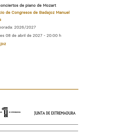
conciertos de piano de Mozart
La generación musica
cio de Congresos de Badajoz Manuel
Palacio de Congreso
s
Rojas
orada: 2026/2027
Temporada: 2026/20
es 08 de abril de 2027 - 20:00 h
Jueves 20 de mayo d
joz
Badajoz