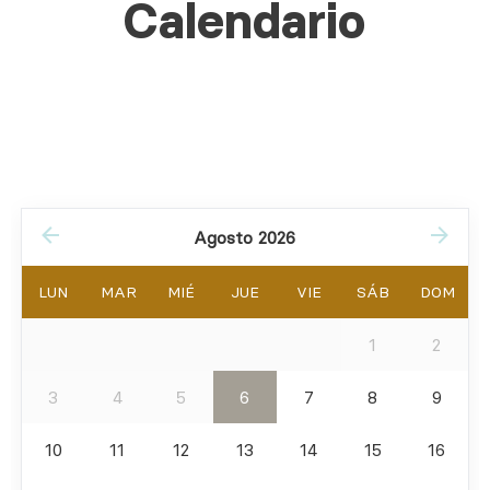
Calendario
Agosto 2026
LUN
MAR
MIÉ
JUE
VIE
SÁB
DOM
1
2
3
4
5
6
7
8
9
10
11
12
13
14
15
16